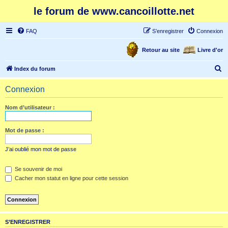
le forum de www.cancoillotte.net
FAQ
S’enregistrer
Connexion
Retour au site
Livre d'or
R
Index du forum
e
Connexion
c
h
Nom d’utilisateur :
e
r
Mot de passe :
c
J’ai oublié mon mot de passe
h
e
Se souvenir de moi
Cacher mon statut en ligne pour cette session
r
S’ENREGISTRER