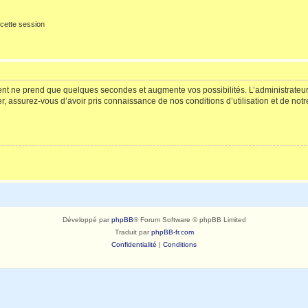
cette session
ment ne prend que quelques secondes et augmente vos possibilités. L’administrate
 assurez-vous d’avoir pris connaissance de nos conditions d’utilisation et de notre 
Développé par
phpBB
® Forum Software © phpBB Limited
Traduit par
phpBB-fr.com
Confidentialité
|
Conditions