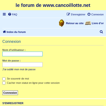
le forum de www.cancoillotte.net
FAQ
S’enregistrer
Connexion
Retour au site
Livre d'or
R
Index du forum
e
Connexion
c
h
Nom d’utilisateur :
e
r
Mot de passe :
c
J’ai oublié mon mot de passe
h
e
Se souvenir de moi
Cacher mon statut en ligne pour cette session
r
S’ENREGISTRER