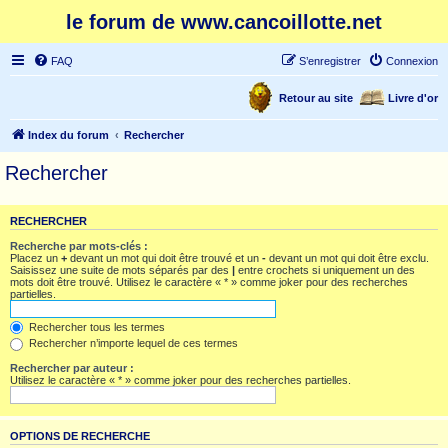
le forum de www.cancoillotte.net
FAQ
S’enregistrer
Connexion
Retour au site
Livre d'or
Index du forum
Rechercher
Rechercher
RECHERCHER
Recherche par mots-clés :
Placez un
+
devant un mot qui doit être trouvé et un
-
devant un mot qui doit être exclu.
Saisissez une suite de mots séparés par des
|
entre crochets si uniquement un des
mots doit être trouvé. Utilisez le caractère « * » comme joker pour des recherches
partielles.
Rechercher tous les termes
Rechercher n’importe lequel de ces termes
Rechercher par auteur :
Utilisez le caractère « * » comme joker pour des recherches partielles.
OPTIONS DE RECHERCHE