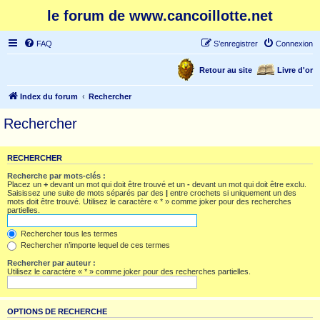
le forum de www.cancoillotte.net
FAQ
S’enregistrer
Connexion
Retour au site
Livre d'or
Index du forum
Rechercher
Rechercher
RECHERCHER
Recherche par mots-clés :
Placez un
+
devant un mot qui doit être trouvé et un
-
devant un mot qui doit être exclu.
Saisissez une suite de mots séparés par des
|
entre crochets si uniquement un des
mots doit être trouvé. Utilisez le caractère « * » comme joker pour des recherches
partielles.
Rechercher tous les termes
Rechercher n’importe lequel de ces termes
Rechercher par auteur :
Utilisez le caractère « * » comme joker pour des recherches partielles.
OPTIONS DE RECHERCHE