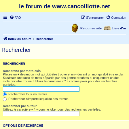
le forum de www.cancoillotte.net
FAQ
S’enregistrer
Connexion
Retour au site
Livre d'or
Index du forum
Rechercher
Rechercher
RECHERCHER
Recherche par mots-clés :
Placez un
+
devant un mot qui doit être trouvé et un
-
devant un mot qui doit être exclu.
Saisissez une suite de mots séparés par des
|
entre crochets si uniquement un des
mots doit être trouvé. Utilisez le caractère « * » comme joker pour des recherches
partielles.
Rechercher tous les termes
Rechercher n’importe lequel de ces termes
Rechercher par auteur :
Utilisez le caractère « * » comme joker pour des recherches partielles.
OPTIONS DE RECHERCHE