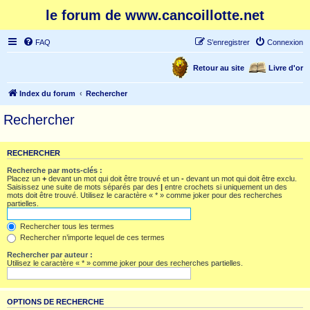
le forum de www.cancoillotte.net
FAQ
S’enregistrer
Connexion
Retour au site
Livre d'or
Index du forum
Rechercher
Rechercher
RECHERCHER
Recherche par mots-clés :
Placez un
+
devant un mot qui doit être trouvé et un
-
devant un mot qui doit être exclu.
Saisissez une suite de mots séparés par des
|
entre crochets si uniquement un des
mots doit être trouvé. Utilisez le caractère « * » comme joker pour des recherches
partielles.
Rechercher tous les termes
Rechercher n’importe lequel de ces termes
Rechercher par auteur :
Utilisez le caractère « * » comme joker pour des recherches partielles.
OPTIONS DE RECHERCHE