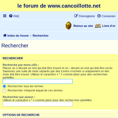
le forum de www.cancoillotte.net
FAQ
S’enregistrer
Connexion
Retour au site
Livre d'or
Index du forum
Rechercher
Rechercher
RECHERCHER
Recherche par mots-clés :
Placez un
+
devant un mot qui doit être trouvé et un
-
devant un mot qui doit être exclu.
Saisissez une suite de mots séparés par des
|
entre crochets si uniquement un des
mots doit être trouvé. Utilisez le caractère « * » comme joker pour des recherches
partielles.
Rechercher tous les termes
Rechercher n’importe lequel de ces termes
Rechercher par auteur :
Utilisez le caractère « * » comme joker pour des recherches partielles.
OPTIONS DE RECHERCHE