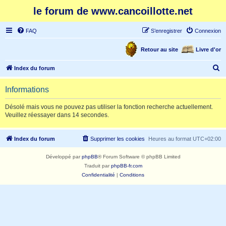
le forum de www.cancoillotte.net
FAQ
S’enregistrer
Connexion
Retour au site
Livre d'or
R
Index du forum
e
Informations
c
h
Désolé mais vous ne pouvez pas utiliser la fonction recherche actuellement.
Veuillez réessayer dans 14 secondes.
e
r
Index du forum
Supprimer les cookies
Heures au format
UTC+02:00
c
h
Développé par
phpBB
® Forum Software © phpBB Limited
e
Traduit par
phpBB-fr.com
Confidentialité
|
Conditions
r