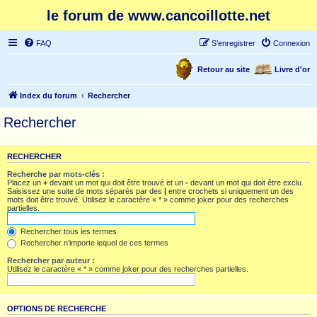
le forum de www.cancoillotte.net
FAQ
S’enregistrer
Connexion
Retour au site
Livre d'or
Index du forum
Rechercher
Rechercher
RECHERCHER
Recherche par mots-clés :
Placez un
+
devant un mot qui doit être trouvé et un
-
devant un mot qui doit être exclu.
Saisissez une suite de mots séparés par des
|
entre crochets si uniquement un des
mots doit être trouvé. Utilisez le caractère « * » comme joker pour des recherches
partielles.
Rechercher tous les termes
Rechercher n’importe lequel de ces termes
Rechercher par auteur :
Utilisez le caractère « * » comme joker pour des recherches partielles.
OPTIONS DE RECHERCHE