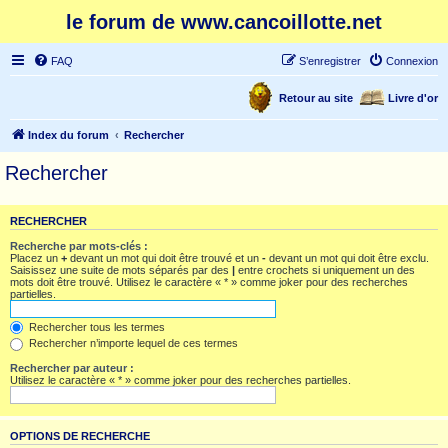
le forum de www.cancoillotte.net
FAQ
S’enregistrer
Connexion
Retour au site
Livre d'or
Index du forum
Rechercher
Rechercher
RECHERCHER
Recherche par mots-clés :
Placez un
+
devant un mot qui doit être trouvé et un
-
devant un mot qui doit être exclu.
Saisissez une suite de mots séparés par des
|
entre crochets si uniquement un des
mots doit être trouvé. Utilisez le caractère « * » comme joker pour des recherches
partielles.
Rechercher tous les termes
Rechercher n’importe lequel de ces termes
Rechercher par auteur :
Utilisez le caractère « * » comme joker pour des recherches partielles.
OPTIONS DE RECHERCHE