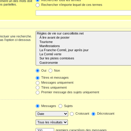
ement un des mots doit
s partielles.
Rechercher n’importe lequel de ces termes
fectuer une recherche.
s l’option ci-dessous
Oui
Non
Titres et messages
Messages uniquement
Titres uniquement
Premier message des sujets uniquement
Messages
Sujets
Croissant
Décroissant
premiers caractères des messages