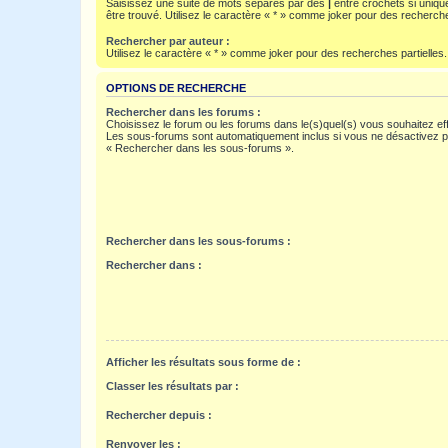
Saisissez une suite de mots séparés par des
|
entre crochets si uniqu
être trouvé. Utilisez le caractère « * » comme joker pour des recherche
Rechercher par auteur :
Utilisez le caractère « * » comme joker pour des recherches partielles.
OPTIONS DE RECHERCHE
Rechercher dans les forums :
Choisissez le forum ou les forums dans le(s)quel(s) vous souhaitez ef
Les sous-forums sont automatiquement inclus si vous ne désactivez pa
« Rechercher dans les sous-forums ».
Rechercher dans les sous-forums :
Rechercher dans :
Afficher les résultats sous forme de :
Classer les résultats par :
Rechercher depuis :
Renvoyer les :