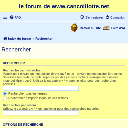
le forum de www.cancoillotte.net
FAQ
S’enregistrer
Connexion
Retour au site
Livre d'or
Index du forum
Rechercher
Rechercher
RECHERCHER
Recherche par mots-clés :
Placez un
+
devant un mot qui doit être trouvé et un
-
devant un mot qui doit être exclu.
Saisissez une suite de mots séparés par des
|
entre crochets si uniquement un des
mots doit être trouvé. Utilisez le caractère « * » comme joker pour des recherches
partielles.
Rechercher tous les termes
Rechercher n’importe lequel de ces termes
Rechercher par auteur :
Utilisez le caractère « * » comme joker pour des recherches partielles.
OPTIONS DE RECHERCHE