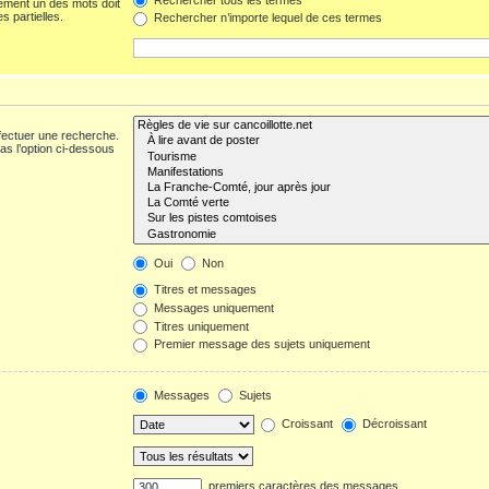
ement un des mots doit
s partielles.
Rechercher n’importe lequel de ces termes
fectuer une recherche.
s l’option ci-dessous
Oui
Non
Titres et messages
Messages uniquement
Titres uniquement
Premier message des sujets uniquement
Messages
Sujets
Croissant
Décroissant
premiers caractères des messages