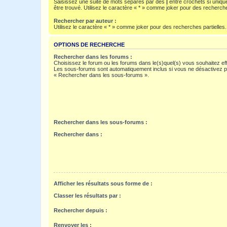
Saisissez une suite de mots séparés par des
|
entre crochets si uniqu
être trouvé. Utilisez le caractère « * » comme joker pour des recherche
Rechercher par auteur :
Utilisez le caractère « * » comme joker pour des recherches partielles.
OPTIONS DE RECHERCHE
Rechercher dans les forums :
Choisissez le forum ou les forums dans le(s)quel(s) vous souhaitez ef
Les sous-forums sont automatiquement inclus si vous ne désactivez pa
« Rechercher dans les sous-forums ».
Rechercher dans les sous-forums :
Rechercher dans :
Afficher les résultats sous forme de :
Classer les résultats par :
Rechercher depuis :
Renvoyer les :