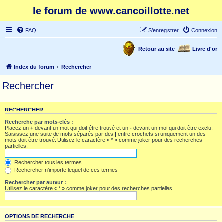
le forum de www.cancoillotte.net
FAQ
S’enregistrer
Connexion
Retour au site
Livre d'or
Index du forum
Rechercher
Rechercher
RECHERCHER
Recherche par mots-clés :
Placez un
+
devant un mot qui doit être trouvé et un
-
devant un mot qui doit être exclu.
Saisissez une suite de mots séparés par des
|
entre crochets si uniquement un des
mots doit être trouvé. Utilisez le caractère « * » comme joker pour des recherches
partielles.
Rechercher tous les termes
Rechercher n’importe lequel de ces termes
Rechercher par auteur :
Utilisez le caractère « * » comme joker pour des recherches partielles.
OPTIONS DE RECHERCHE