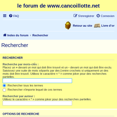
le forum de www.cancoillotte.net
FAQ
S’enregistrer
Connexion
Retour au site
Livre d'or
Index du forum
Rechercher
Rechercher
RECHERCHER
Recherche par mots-clés :
Placez un
+
devant un mot qui doit être trouvé et un
-
devant un mot qui doit être exclu.
Saisissez une suite de mots séparés par des
|
entre crochets si uniquement un des
mots doit être trouvé. Utilisez le caractère « * » comme joker pour des recherches
partielles.
Rechercher tous les termes
Rechercher n’importe lequel de ces termes
Rechercher par auteur :
Utilisez le caractère « * » comme joker pour des recherches partielles.
OPTIONS DE RECHERCHE