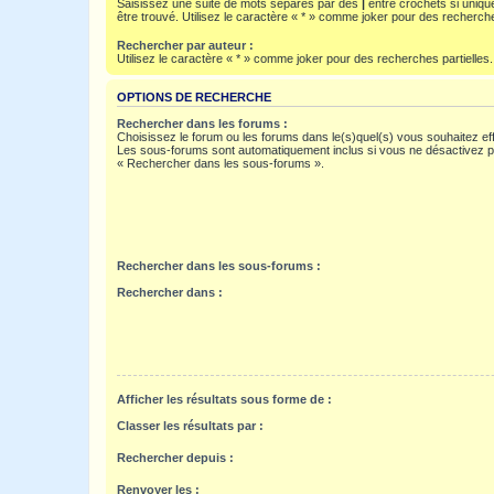
Saisissez une suite de mots séparés par des
|
entre crochets si uniqu
être trouvé. Utilisez le caractère « * » comme joker pour des recherche
Rechercher par auteur :
Utilisez le caractère « * » comme joker pour des recherches partielles.
OPTIONS DE RECHERCHE
Rechercher dans les forums :
Choisissez le forum ou les forums dans le(s)quel(s) vous souhaitez ef
Les sous-forums sont automatiquement inclus si vous ne désactivez pa
« Rechercher dans les sous-forums ».
Rechercher dans les sous-forums :
Rechercher dans :
Afficher les résultats sous forme de :
Classer les résultats par :
Rechercher depuis :
Renvoyer les :