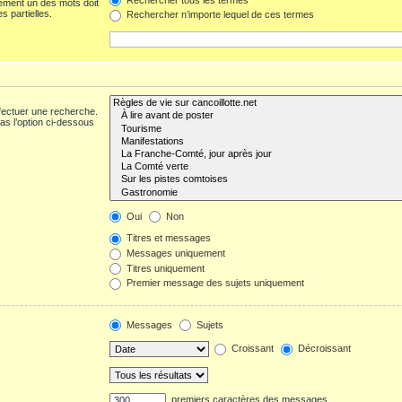
ement un des mots doit
s partielles.
Rechercher n’importe lequel de ces termes
fectuer une recherche.
s l’option ci-dessous
Oui
Non
Titres et messages
Messages uniquement
Titres uniquement
Premier message des sujets uniquement
Messages
Sujets
Croissant
Décroissant
premiers caractères des messages