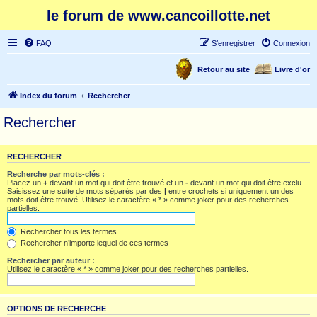
le forum de www.cancoillotte.net
FAQ
S’enregistrer
Connexion
Retour au site
Livre d'or
Index du forum
Rechercher
Rechercher
RECHERCHER
Recherche par mots-clés :
Placez un
+
devant un mot qui doit être trouvé et un
-
devant un mot qui doit être exclu.
Saisissez une suite de mots séparés par des
|
entre crochets si uniquement un des
mots doit être trouvé. Utilisez le caractère « * » comme joker pour des recherches
partielles.
Rechercher tous les termes
Rechercher n’importe lequel de ces termes
Rechercher par auteur :
Utilisez le caractère « * » comme joker pour des recherches partielles.
OPTIONS DE RECHERCHE