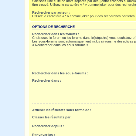
Saisissez une suite de mots séparés par des
|
entre crochets si uniqu
être trouvé. Utilisez le caractère « * » comme joker pour des recherche
Rechercher par auteur :
Utilisez le caractère « * » comme joker pour des recherches partielles.
OPTIONS DE RECHERCHE
Rechercher dans les forums :
Choisissez le forum ou les forums dans le(s)quel(s) vous souhaitez ef
Les sous-forums sont automatiquement inclus si vous ne désactivez pa
« Rechercher dans les sous-forums ».
Rechercher dans les sous-forums :
Rechercher dans :
Afficher les résultats sous forme de :
Classer les résultats par :
Rechercher depuis :
Renvoyer les :