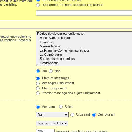
ement un des mots doit
s partielles.
Rechercher n’importe lequel de ces termes
fectuer une recherche.
s l’option ci-dessous
Oui
Non
Titres et messages
Messages uniquement
Titres uniquement
Premier message des sujets uniquement
Messages
Sujets
Croissant
Décroissant
premiers caractères des messages