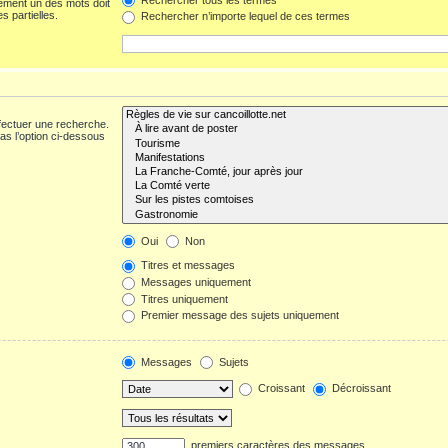
ement un des mots doit
s partielles.
Rechercher n’importe lequel de ces termes
fectuer une recherche.
s l’option ci-dessous
Oui
Non
Titres et messages
Messages uniquement
Titres uniquement
Premier message des sujets uniquement
Messages
Sujets
Croissant
Décroissant
premiers caractères des messages