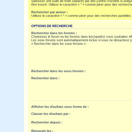
Saisissez une suite de mots séparés par des
|
entre crochets si uniqu
être trouvé. Utilisez le caractère « * » comme joker pour des recherche
Rechercher par auteur :
Utilisez le caractère « * » comme joker pour des recherches partielles.
OPTIONS DE RECHERCHE
Rechercher dans les forums :
Choisissez le forum ou les forums dans le(s)quel(s) vous souhaitez ef
Les sous-forums sont automatiquement inclus si vous ne désactivez pa
« Rechercher dans les sous-forums ».
Rechercher dans les sous-forums :
Rechercher dans :
Afficher les résultats sous forme de :
Classer les résultats par :
Rechercher depuis :
Renvoyer les :