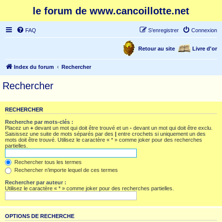
le forum de www.cancoillotte.net
FAQ
S’enregistrer
Connexion
Retour au site
Livre d'or
Index du forum
Rechercher
Rechercher
RECHERCHER
Recherche par mots-clés :
Placez un
+
devant un mot qui doit être trouvé et un
-
devant un mot qui doit être exclu.
Saisissez une suite de mots séparés par des
|
entre crochets si uniquement un des
mots doit être trouvé. Utilisez le caractère « * » comme joker pour des recherches
partielles.
Rechercher tous les termes
Rechercher n’importe lequel de ces termes
Rechercher par auteur :
Utilisez le caractère « * » comme joker pour des recherches partielles.
OPTIONS DE RECHERCHE