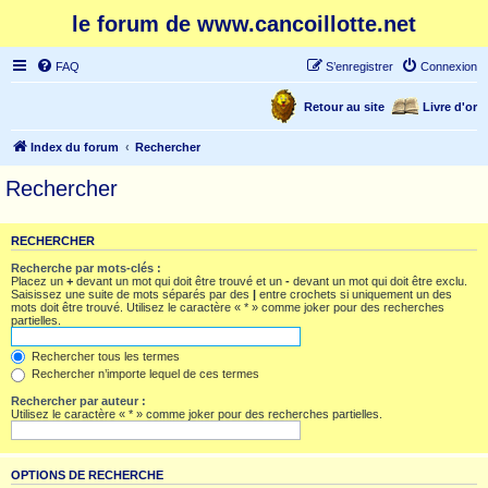
le forum de www.cancoillotte.net
FAQ
S’enregistrer
Connexion
Retour au site
Livre d'or
Index du forum
Rechercher
Rechercher
RECHERCHER
Recherche par mots-clés :
Placez un
+
devant un mot qui doit être trouvé et un
-
devant un mot qui doit être exclu.
Saisissez une suite de mots séparés par des
|
entre crochets si uniquement un des
mots doit être trouvé. Utilisez le caractère « * » comme joker pour des recherches
partielles.
Rechercher tous les termes
Rechercher n’importe lequel de ces termes
Rechercher par auteur :
Utilisez le caractère « * » comme joker pour des recherches partielles.
OPTIONS DE RECHERCHE