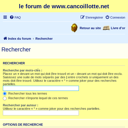
le forum de www.cancoillotte.net
FAQ
S’enregistrer
Connexion
Retour au site
Livre d'or
Index du forum
Rechercher
Rechercher
RECHERCHER
Recherche par mots-clés :
Placez un
+
devant un mot qui doit être trouvé et un
-
devant un mot qui doit être exclu.
Saisissez une suite de mots séparés par des
|
entre crochets si uniquement un des
mots doit être trouvé. Utilisez le caractère « * » comme joker pour des recherches
partielles.
Rechercher tous les termes
Rechercher n’importe lequel de ces termes
Rechercher par auteur :
Utilisez le caractère « * » comme joker pour des recherches partielles.
OPTIONS DE RECHERCHE