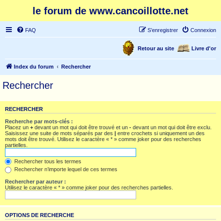
le forum de www.cancoillotte.net
FAQ
S’enregistrer
Connexion
Retour au site
Livre d'or
Index du forum
Rechercher
Rechercher
RECHERCHER
Recherche par mots-clés :
Placez un
+
devant un mot qui doit être trouvé et un
-
devant un mot qui doit être exclu.
Saisissez une suite de mots séparés par des
|
entre crochets si uniquement un des
mots doit être trouvé. Utilisez le caractère « * » comme joker pour des recherches
partielles.
Rechercher tous les termes
Rechercher n’importe lequel de ces termes
Rechercher par auteur :
Utilisez le caractère « * » comme joker pour des recherches partielles.
OPTIONS DE RECHERCHE