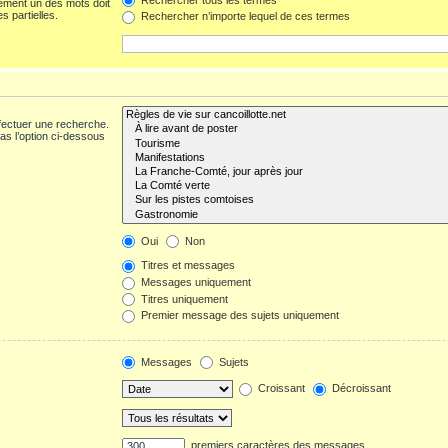
ement un des mots doit
s partielles.
Rechercher n’importe lequel de ces termes
fectuer une recherche.
s l’option ci-dessous
Oui
Non
Titres et messages
Messages uniquement
Titres uniquement
Premier message des sujets uniquement
Messages
Sujets
Croissant
Décroissant
premiers caractères des messages