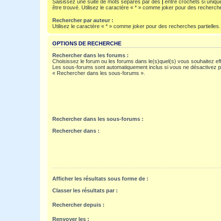
Saisissez une suite de mots séparés par des
|
entre crochets si uniqu
être trouvé. Utilisez le caractère « * » comme joker pour des recherche
Rechercher par auteur :
Utilisez le caractère « * » comme joker pour des recherches partielles.
OPTIONS DE RECHERCHE
Rechercher dans les forums :
Choisissez le forum ou les forums dans le(s)quel(s) vous souhaitez ef
Les sous-forums sont automatiquement inclus si vous ne désactivez pa
« Rechercher dans les sous-forums ».
Rechercher dans les sous-forums :
Rechercher dans :
Afficher les résultats sous forme de :
Classer les résultats par :
Rechercher depuis :
Renvoyer les :