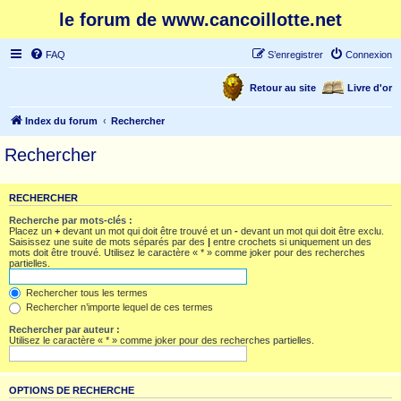
le forum de www.cancoillotte.net
FAQ
S’enregistrer
Connexion
Retour au site
Livre d'or
Index du forum
Rechercher
Rechercher
RECHERCHER
Recherche par mots-clés :
Placez un
+
devant un mot qui doit être trouvé et un
-
devant un mot qui doit être exclu.
Saisissez une suite de mots séparés par des
|
entre crochets si uniquement un des
mots doit être trouvé. Utilisez le caractère « * » comme joker pour des recherches
partielles.
Rechercher tous les termes
Rechercher n’importe lequel de ces termes
Rechercher par auteur :
Utilisez le caractère « * » comme joker pour des recherches partielles.
OPTIONS DE RECHERCHE