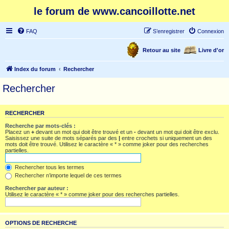
le forum de www.cancoillotte.net
FAQ
S’enregistrer
Connexion
Retour au site
Livre d'or
Index du forum
Rechercher
Rechercher
RECHERCHER
Recherche par mots-clés :
Placez un
+
devant un mot qui doit être trouvé et un
-
devant un mot qui doit être exclu.
Saisissez une suite de mots séparés par des
|
entre crochets si uniquement un des
mots doit être trouvé. Utilisez le caractère « * » comme joker pour des recherches
partielles.
Rechercher tous les termes
Rechercher n’importe lequel de ces termes
Rechercher par auteur :
Utilisez le caractère « * » comme joker pour des recherches partielles.
OPTIONS DE RECHERCHE