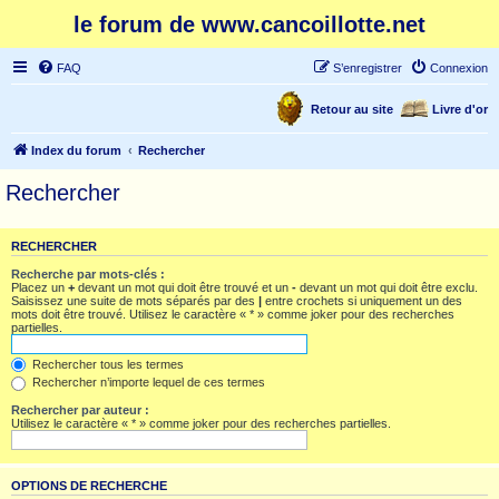
le forum de www.cancoillotte.net
FAQ
S’enregistrer
Connexion
Retour au site
Livre d'or
Index du forum
Rechercher
Rechercher
RECHERCHER
Recherche par mots-clés :
Placez un
+
devant un mot qui doit être trouvé et un
-
devant un mot qui doit être exclu.
Saisissez une suite de mots séparés par des
|
entre crochets si uniquement un des
mots doit être trouvé. Utilisez le caractère « * » comme joker pour des recherches
partielles.
Rechercher tous les termes
Rechercher n’importe lequel de ces termes
Rechercher par auteur :
Utilisez le caractère « * » comme joker pour des recherches partielles.
OPTIONS DE RECHERCHE