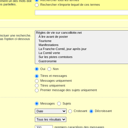
ement un des mots doit
s partielles.
Rechercher n’importe lequel de ces termes
fectuer une recherche.
s l’option ci-dessous
Oui
Non
Titres et messages
Messages uniquement
Titres uniquement
Premier message des sujets uniquement
Messages
Sujets
Croissant
Décroissant
premiers caractères des messages