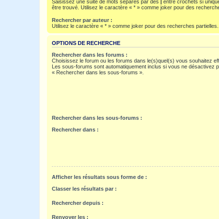
Saisissez une suite de mots séparés par des
|
entre crochets si uniqu
être trouvé. Utilisez le caractère « * » comme joker pour des recherche
Rechercher par auteur :
Utilisez le caractère « * » comme joker pour des recherches partielles.
OPTIONS DE RECHERCHE
Rechercher dans les forums :
Choisissez le forum ou les forums dans le(s)quel(s) vous souhaitez ef
Les sous-forums sont automatiquement inclus si vous ne désactivez pa
« Rechercher dans les sous-forums ».
Rechercher dans les sous-forums :
Rechercher dans :
Afficher les résultats sous forme de :
Classer les résultats par :
Rechercher depuis :
Renvoyer les :