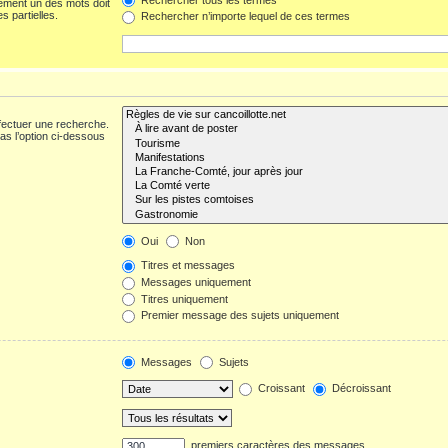
ement un des mots doit
s partielles.
Rechercher n’importe lequel de ces termes
fectuer une recherche.
s l’option ci-dessous
Oui
Non
Titres et messages
Messages uniquement
Titres uniquement
Premier message des sujets uniquement
Messages
Sujets
Croissant
Décroissant
premiers caractères des messages