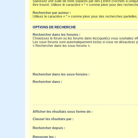
Saisissez une suite de mots séparés par des
|
entre crochets si uniqu
être trouvé. Utilisez le caractère « * » comme joker pour des recherche
Rechercher par auteur :
Utilisez le caractère « * » comme joker pour des recherches partielles.
OPTIONS DE RECHERCHE
Rechercher dans les forums :
Choisissez le forum ou les forums dans le(s)quel(s) vous souhaitez ef
Les sous-forums sont automatiquement inclus si vous ne désactivez pa
« Rechercher dans les sous-forums ».
Rechercher dans les sous-forums :
Rechercher dans :
Afficher les résultats sous forme de :
Classer les résultats par :
Rechercher depuis :
Renvoyer les :