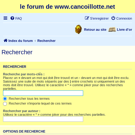
le forum de www.cancoillotte.net
FAQ
S’enregistrer
Connexion
Retour au site
Livre d'or
Index du forum
Rechercher
Rechercher
RECHERCHER
Recherche par mots-clés :
Placez un
+
devant un mot qui doit être trouvé et un
-
devant un mot qui doit être exclu.
Saisissez une suite de mots séparés par des
|
entre crochets si uniquement un des
mots doit être trouvé. Utilisez le caractère « * » comme joker pour des recherches
partielles.
Rechercher tous les termes
Rechercher n’importe lequel de ces termes
Rechercher par auteur :
Utilisez le caractère « * » comme joker pour des recherches partielles.
OPTIONS DE RECHERCHE