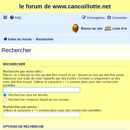
le forum de www.cancoillotte.net
FAQ
S’enregistrer
Connexion
Retour au site
Livre d'or
Index du forum
Rechercher
Rechercher
RECHERCHER
Recherche par mots-clés :
Placez un
+
devant un mot qui doit être trouvé et un
-
devant un mot qui doit être exclu.
Saisissez une suite de mots séparés par des
|
entre crochets si uniquement un des
mots doit être trouvé. Utilisez le caractère « * » comme joker pour des recherches
partielles.
Rechercher tous les termes
Rechercher n’importe lequel de ces termes
Rechercher par auteur :
Utilisez le caractère « * » comme joker pour des recherches partielles.
OPTIONS DE RECHERCHE