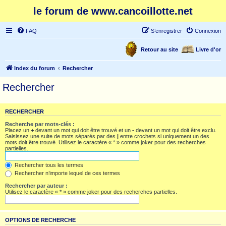
le forum de www.cancoillotte.net
FAQ
S’enregistrer
Connexion
Retour au site
Livre d'or
Index du forum
Rechercher
Rechercher
RECHERCHER
Recherche par mots-clés :
Placez un
+
devant un mot qui doit être trouvé et un
-
devant un mot qui doit être exclu.
Saisissez une suite de mots séparés par des
|
entre crochets si uniquement un des
mots doit être trouvé. Utilisez le caractère « * » comme joker pour des recherches
partielles.
Rechercher tous les termes
Rechercher n’importe lequel de ces termes
Rechercher par auteur :
Utilisez le caractère « * » comme joker pour des recherches partielles.
OPTIONS DE RECHERCHE