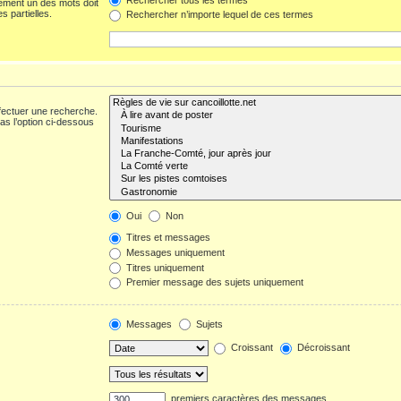
ement un des mots doit
s partielles.
Rechercher n’importe lequel de ces termes
fectuer une recherche.
s l’option ci-dessous
Oui
Non
Titres et messages
Messages uniquement
Titres uniquement
Premier message des sujets uniquement
Messages
Sujets
Croissant
Décroissant
premiers caractères des messages