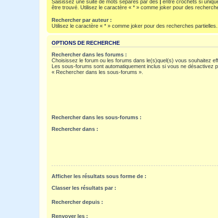
Saisissez une suite de mots séparés par des
|
entre crochets si uniqu
être trouvé. Utilisez le caractère « * » comme joker pour des recherche
Rechercher par auteur :
Utilisez le caractère « * » comme joker pour des recherches partielles.
OPTIONS DE RECHERCHE
Rechercher dans les forums :
Choisissez le forum ou les forums dans le(s)quel(s) vous souhaitez ef
Les sous-forums sont automatiquement inclus si vous ne désactivez pa
« Rechercher dans les sous-forums ».
Rechercher dans les sous-forums :
Rechercher dans :
Afficher les résultats sous forme de :
Classer les résultats par :
Rechercher depuis :
Renvoyer les :