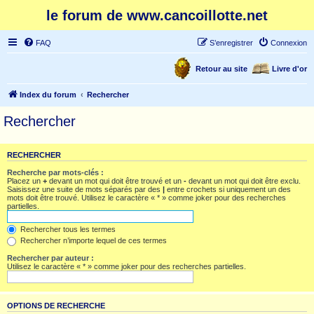
le forum de www.cancoillotte.net
FAQ
S’enregistrer
Connexion
Retour au site
Livre d'or
Index du forum
Rechercher
Rechercher
RECHERCHER
Recherche par mots-clés :
Placez un
+
devant un mot qui doit être trouvé et un
-
devant un mot qui doit être exclu.
Saisissez une suite de mots séparés par des
|
entre crochets si uniquement un des
mots doit être trouvé. Utilisez le caractère « * » comme joker pour des recherches
partielles.
Rechercher tous les termes
Rechercher n’importe lequel de ces termes
Rechercher par auteur :
Utilisez le caractère « * » comme joker pour des recherches partielles.
OPTIONS DE RECHERCHE