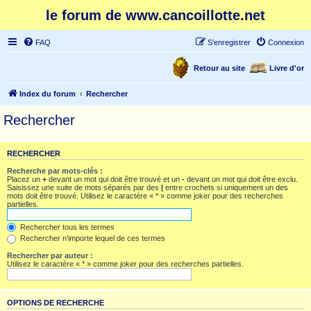
le forum de www.cancoillotte.net
FAQ
S’enregistrer
Connexion
Retour au site
Livre d'or
Index du forum
Rechercher
Rechercher
RECHERCHER
Recherche par mots-clés :
Placez un
+
devant un mot qui doit être trouvé et un
-
devant un mot qui doit être exclu.
Saisissez une suite de mots séparés par des
|
entre crochets si uniquement un des
mots doit être trouvé. Utilisez le caractère « * » comme joker pour des recherches
partielles.
Rechercher tous les termes
Rechercher n’importe lequel de ces termes
Rechercher par auteur :
Utilisez le caractère « * » comme joker pour des recherches partielles.
OPTIONS DE RECHERCHE