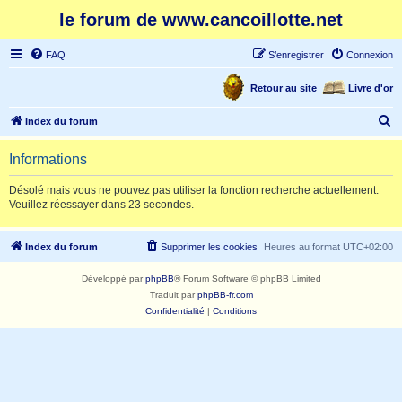
le forum de www.cancoillotte.net
FAQ
S’enregistrer
Connexion
Retour au site
Livre d'or
R
Index du forum
e
Informations
c
h
Désolé mais vous ne pouvez pas utiliser la fonction recherche actuellement.
Veuillez réessayer dans 23 secondes.
e
r
Index du forum
Supprimer les cookies
Heures au format
UTC+02:00
c
h
Développé par
phpBB
® Forum Software © phpBB Limited
e
Traduit par
phpBB-fr.com
Confidentialité
|
Conditions
r