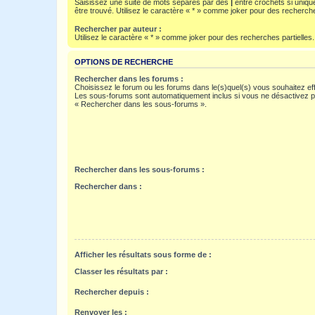
Saisissez une suite de mots séparés par des
|
entre crochets si uniqu
être trouvé. Utilisez le caractère « * » comme joker pour des recherche
Rechercher par auteur :
Utilisez le caractère « * » comme joker pour des recherches partielles.
OPTIONS DE RECHERCHE
Rechercher dans les forums :
Choisissez le forum ou les forums dans le(s)quel(s) vous souhaitez ef
Les sous-forums sont automatiquement inclus si vous ne désactivez pa
« Rechercher dans les sous-forums ».
Rechercher dans les sous-forums :
Rechercher dans :
Afficher les résultats sous forme de :
Classer les résultats par :
Rechercher depuis :
Renvoyer les :