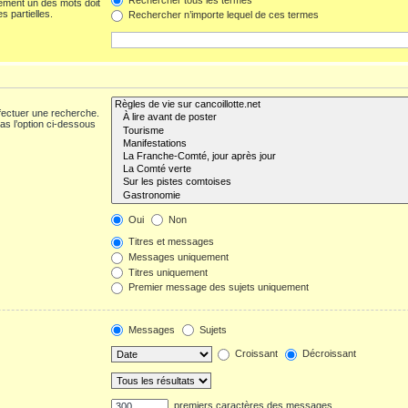
ement un des mots doit
s partielles.
Rechercher n’importe lequel de ces termes
fectuer une recherche.
s l’option ci-dessous
Oui
Non
Titres et messages
Messages uniquement
Titres uniquement
Premier message des sujets uniquement
Messages
Sujets
Croissant
Décroissant
premiers caractères des messages