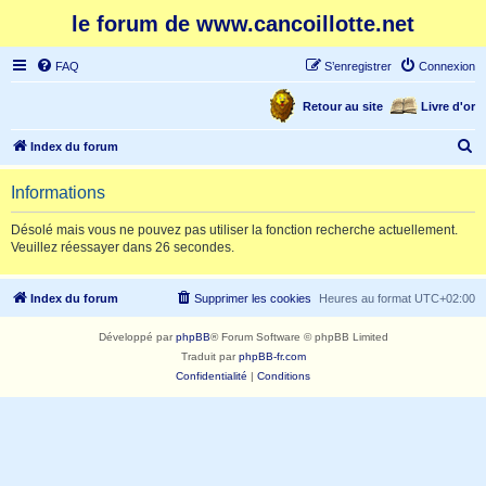
le forum de www.cancoillotte.net
FAQ
S’enregistrer
Connexion
Retour au site
Livre d'or
R
Index du forum
e
Informations
c
h
Désolé mais vous ne pouvez pas utiliser la fonction recherche actuellement.
Veuillez réessayer dans 26 secondes.
e
r
Index du forum
Supprimer les cookies
Heures au format
UTC+02:00
c
h
Développé par
phpBB
® Forum Software © phpBB Limited
e
Traduit par
phpBB-fr.com
Confidentialité
|
Conditions
r