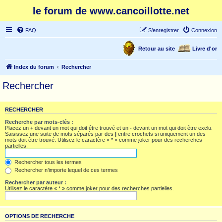
le forum de www.cancoillotte.net
FAQ
S’enregistrer
Connexion
Retour au site
Livre d'or
Index du forum
Rechercher
Rechercher
RECHERCHER
Recherche par mots-clés :
Placez un
+
devant un mot qui doit être trouvé et un
-
devant un mot qui doit être exclu.
Saisissez une suite de mots séparés par des
|
entre crochets si uniquement un des
mots doit être trouvé. Utilisez le caractère « * » comme joker pour des recherches
partielles.
Rechercher tous les termes
Rechercher n’importe lequel de ces termes
Rechercher par auteur :
Utilisez le caractère « * » comme joker pour des recherches partielles.
OPTIONS DE RECHERCHE