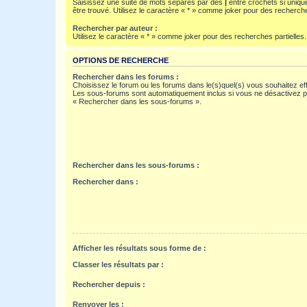
Saisissez une suite de mots séparés par des
|
entre crochets si uniqu
être trouvé. Utilisez le caractère « * » comme joker pour des recherche
Rechercher par auteur :
Utilisez le caractère « * » comme joker pour des recherches partielles.
OPTIONS DE RECHERCHE
Rechercher dans les forums :
Choisissez le forum ou les forums dans le(s)quel(s) vous souhaitez ef
Les sous-forums sont automatiquement inclus si vous ne désactivez pa
« Rechercher dans les sous-forums ».
Rechercher dans les sous-forums :
Rechercher dans :
Afficher les résultats sous forme de :
Classer les résultats par :
Rechercher depuis :
Renvoyer les :