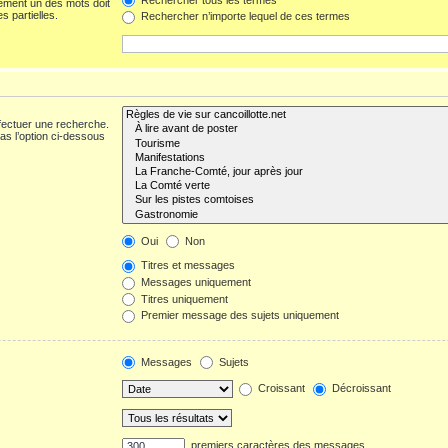
ement un des mots doit
s partielles.
Rechercher n’importe lequel de ces termes
fectuer une recherche.
s l’option ci-dessous
Oui
Non
Titres et messages
Messages uniquement
Titres uniquement
Premier message des sujets uniquement
Messages
Sujets
Croissant
Décroissant
premiers caractères des messages