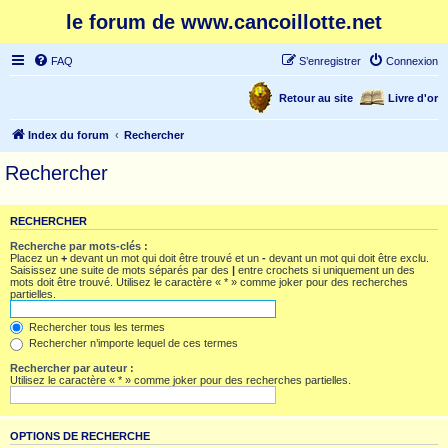
le forum de www.cancoillotte.net
FAQ
S’enregistrer
Connexion
Retour au site
Livre d'or
Index du forum
Rechercher
Rechercher
RECHERCHER
Recherche par mots-clés :
Placez un
+
devant un mot qui doit être trouvé et un
-
devant un mot qui doit être exclu.
Saisissez une suite de mots séparés par des
|
entre crochets si uniquement un des
mots doit être trouvé. Utilisez le caractère « * » comme joker pour des recherches
partielles.
Rechercher tous les termes
Rechercher n’importe lequel de ces termes
Rechercher par auteur :
Utilisez le caractère « * » comme joker pour des recherches partielles.
OPTIONS DE RECHERCHE