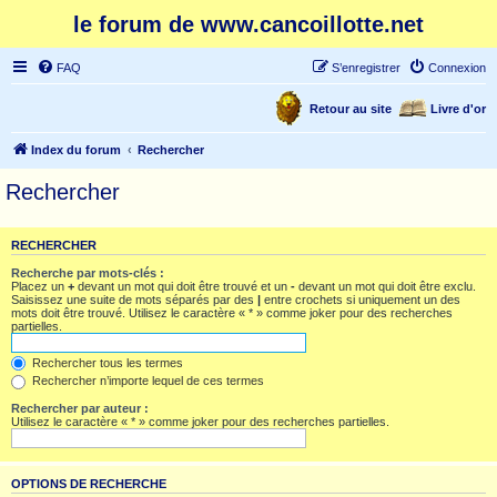
le forum de www.cancoillotte.net
FAQ
S’enregistrer
Connexion
Retour au site
Livre d'or
Index du forum
Rechercher
Rechercher
RECHERCHER
Recherche par mots-clés :
Placez un
+
devant un mot qui doit être trouvé et un
-
devant un mot qui doit être exclu.
Saisissez une suite de mots séparés par des
|
entre crochets si uniquement un des
mots doit être trouvé. Utilisez le caractère « * » comme joker pour des recherches
partielles.
Rechercher tous les termes
Rechercher n’importe lequel de ces termes
Rechercher par auteur :
Utilisez le caractère « * » comme joker pour des recherches partielles.
OPTIONS DE RECHERCHE