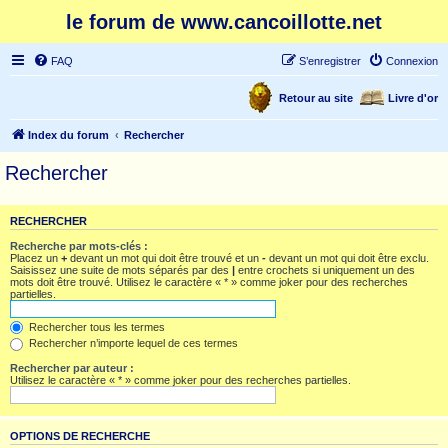
le forum de www.cancoillotte.net
FAQ
S’enregistrer
Connexion
Retour au site
Livre d'or
Index du forum
Rechercher
Rechercher
RECHERCHER
Recherche par mots-clés :
Placez un
+
devant un mot qui doit être trouvé et un
-
devant un mot qui doit être exclu.
Saisissez une suite de mots séparés par des
|
entre crochets si uniquement un des
mots doit être trouvé. Utilisez le caractère « * » comme joker pour des recherches
partielles.
Rechercher tous les termes
Rechercher n’importe lequel de ces termes
Rechercher par auteur :
Utilisez le caractère « * » comme joker pour des recherches partielles.
OPTIONS DE RECHERCHE