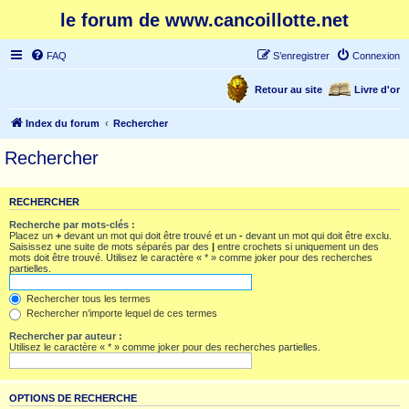
le forum de www.cancoillotte.net
FAQ
S’enregistrer
Connexion
Retour au site
Livre d'or
Index du forum
Rechercher
Rechercher
RECHERCHER
Recherche par mots-clés :
Placez un
+
devant un mot qui doit être trouvé et un
-
devant un mot qui doit être exclu.
Saisissez une suite de mots séparés par des
|
entre crochets si uniquement un des
mots doit être trouvé. Utilisez le caractère « * » comme joker pour des recherches
partielles.
Rechercher tous les termes
Rechercher n’importe lequel de ces termes
Rechercher par auteur :
Utilisez le caractère « * » comme joker pour des recherches partielles.
OPTIONS DE RECHERCHE