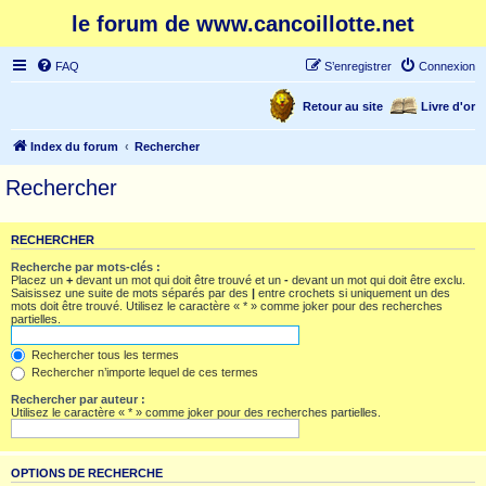
le forum de www.cancoillotte.net
FAQ
S’enregistrer
Connexion
Retour au site
Livre d'or
Index du forum
Rechercher
Rechercher
RECHERCHER
Recherche par mots-clés :
Placez un
+
devant un mot qui doit être trouvé et un
-
devant un mot qui doit être exclu.
Saisissez une suite de mots séparés par des
|
entre crochets si uniquement un des
mots doit être trouvé. Utilisez le caractère « * » comme joker pour des recherches
partielles.
Rechercher tous les termes
Rechercher n’importe lequel de ces termes
Rechercher par auteur :
Utilisez le caractère « * » comme joker pour des recherches partielles.
OPTIONS DE RECHERCHE