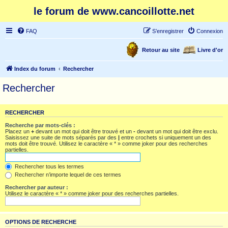
le forum de www.cancoillotte.net
FAQ
S’enregistrer
Connexion
Retour au site
Livre d'or
Index du forum
Rechercher
Rechercher
RECHERCHER
Recherche par mots-clés :
Placez un
+
devant un mot qui doit être trouvé et un
-
devant un mot qui doit être exclu.
Saisissez une suite de mots séparés par des
|
entre crochets si uniquement un des
mots doit être trouvé. Utilisez le caractère « * » comme joker pour des recherches
partielles.
Rechercher tous les termes
Rechercher n’importe lequel de ces termes
Rechercher par auteur :
Utilisez le caractère « * » comme joker pour des recherches partielles.
OPTIONS DE RECHERCHE