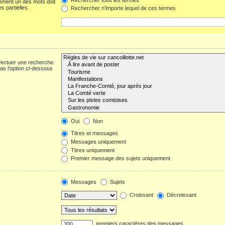
ement un des mots doit
s partielles.
Rechercher n’importe lequel de ces termes
fectuer une recherche.
s l’option ci-dessous
Oui
Non
Titres et messages
Messages uniquement
Titres uniquement
Premier message des sujets uniquement
Messages
Sujets
Croissant
Décroissant
premiers caractères des messages