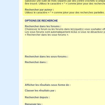
Saisissez une suite de mots séparés par des
|
entre crochets si uniqu
être trouvé. Utilisez le caractère « * » comme joker pour des recherche
Rechercher par auteur :
Utilisez le caractère « * » comme joker pour des recherches partielles.
OPTIONS DE RECHERCHE
Rechercher dans les forums :
Choisissez le forum ou les forums dans le(s)quel(s) vous souhaitez ef
Les sous-forums sont automatiquement inclus si vous ne désactivez pa
« Rechercher dans les sous-forums ».
Rechercher dans les sous-forums :
Rechercher dans :
Afficher les résultats sous forme de :
Classer les résultats par :
Rechercher depuis :
Renvoyer les :