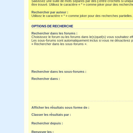
Saisissez une suite de mots séparés par des
|
entre crochets si uniqu
être trouvé. Utilisez le caractère « * » comme joker pour des recherche
Rechercher par auteur :
Utilisez le caractère « * » comme joker pour des recherches partielles.
OPTIONS DE RECHERCHE
Rechercher dans les forums :
Choisissez le forum ou les forums dans le(s)quel(s) vous souhaitez ef
Les sous-forums sont automatiquement inclus si vous ne désactivez pa
« Rechercher dans les sous-forums ».
Rechercher dans les sous-forums :
Rechercher dans :
Afficher les résultats sous forme de :
Classer les résultats par :
Rechercher depuis :
Renvoyer les :