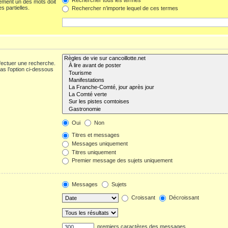
ement un des mots doit
s partielles.
Rechercher n’importe lequel de ces termes
fectuer une recherche.
s l’option ci-dessous
Oui
Non
Titres et messages
Messages uniquement
Titres uniquement
Premier message des sujets uniquement
Messages
Sujets
Croissant
Décroissant
premiers caractères des messages