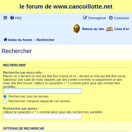
le forum de www.cancoillotte.net
FAQ
S’enregistrer
Connexion
Retour au site
Livre d'or
Index du forum
Rechercher
Rechercher
RECHERCHER
Recherche par mots-clés :
Placez un
+
devant un mot qui doit être trouvé et un
-
devant un mot qui doit être exclu.
Saisissez une suite de mots séparés par des
|
entre crochets si uniquement un des
mots doit être trouvé. Utilisez le caractère « * » comme joker pour des recherches
partielles.
Rechercher tous les termes
Rechercher n’importe lequel de ces termes
Rechercher par auteur :
Utilisez le caractère « * » comme joker pour des recherches partielles.
OPTIONS DE RECHERCHE